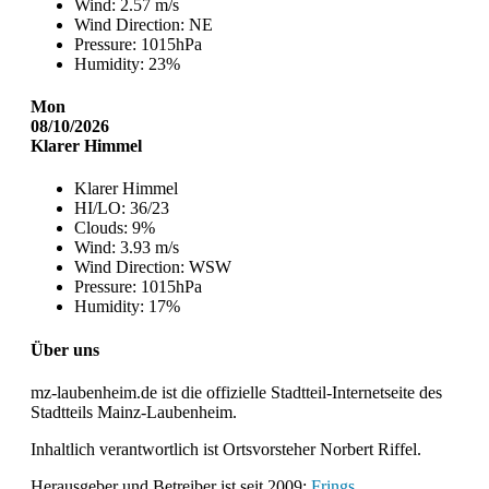
Wind:
2.57 m/s
Wind Direction:
NE
Pressure:
1015hPa
Humidity:
23%
Mon
08/10/2026
Klarer Himmel
Klarer Himmel
HI/LO:
36/23
Clouds:
9%
Wind:
3.93 m/s
Wind Direction:
WSW
Pressure:
1015hPa
Humidity:
17%
Über uns
mz-laubenheim.de ist die offizielle Stadtteil-Internetseite des
Stadtteils Mainz-Laubenheim.
Inhaltlich verantwortlich ist Ortsvorsteher Norbert Riffel.
Herausgeber und Betreiber ist seit 2009:
Frings