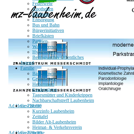
Feuerwehr
Apotheken
Bücherei
Entsorgung
Bus und Bahn
Bürgerinitiativen
Briefkästen
Parteien
Wasserversorgung
Hygienetipps
Beitragsarchiv Öffentliches
Jugend
Familie
Babyschwimmen
Grundschule
Hebammen
Kindergärten
Tagesmütter und Kinderkrippen
Nachbarschaftstreff Laubenheim
Ad Here: 728x90
Geschichte
Kurzinfo Laubenheim
Zeittafel
Bilder Alt-Laubenheim
Heimat- & Verkehrsverein
Ad Here: 728x90
Gastronomie