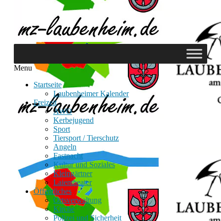
Menu
Startseite
Laubenheimer Kalender
Freizeit
AWO
Kerbejugend
Sport
Tiersport / Tierschutz
Angeln
Fastnacht
Kultur und Soziales
Kleingärtner
Laientheater
Öffentliches
Ortsverwaltung
Kirche
Polizei und Sicherheit