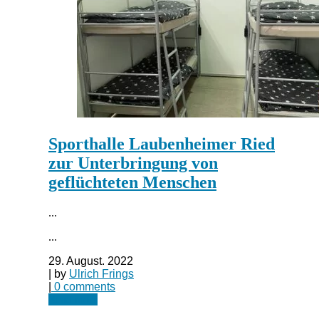
Sporthalle Laubenheimer Ried
zur Unterbringung von
geflüchteten Menschen
...
...
29. August. 2022
| by
Ulrich Frings
|
0 comments
Read more